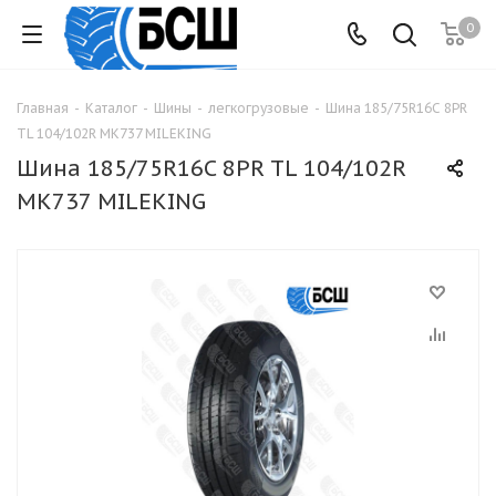
0
Главная
-
Каталог
-
Шины
-
легкогрузовые
-
Шина 185/75R16C 8PR
TL 104/102R МК737 MILEKING
Шина 185/75R16C 8PR TL 104/102R
МК737 MILEKING