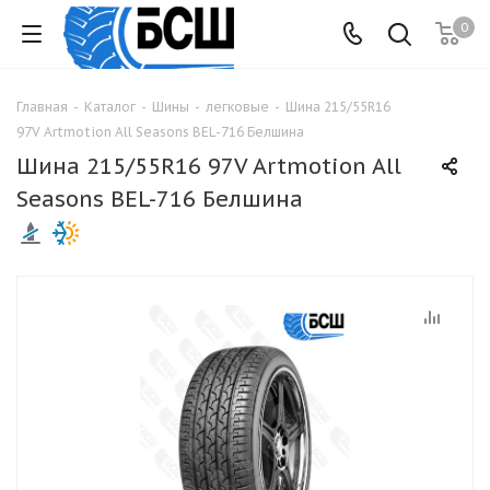
0
Главная
-
Каталог
-
Шины
-
легковые
-
Шина 215/55R16
97V Artmotion All Seasons BEL-716 Белшина
Шина 215/55R16 97V Artmotion All
Seasons BEL-716 Белшина