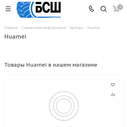
0
Главная
-
Справочная информация
-
Бренды
-
Huamei
Huamei
Товары Huamei в нашем магазине