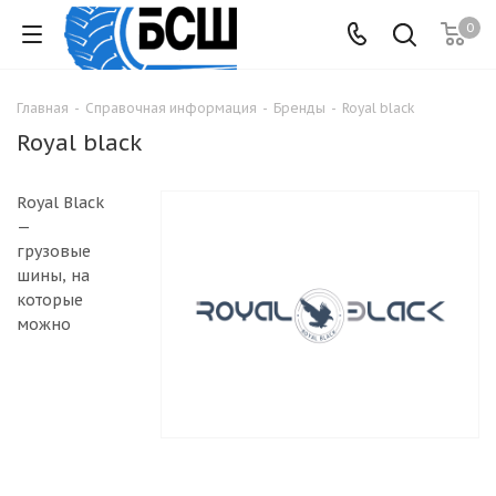
0
Главная
-
Справочная информация
-
Бренды
-
Royal black
Royal black
Royal Black
—
грузовые
шины, на
которые
можно