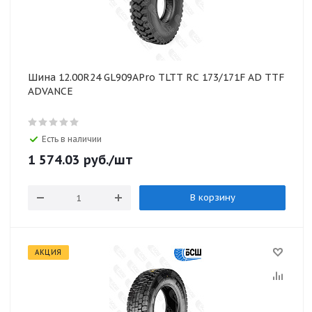
Шина 12.00R24 GL909APro TLTT RC 173/171F AD ТTF
ADVANCE
Есть в наличии
1 574.03
руб.
/шт
В корзину
АКЦИЯ