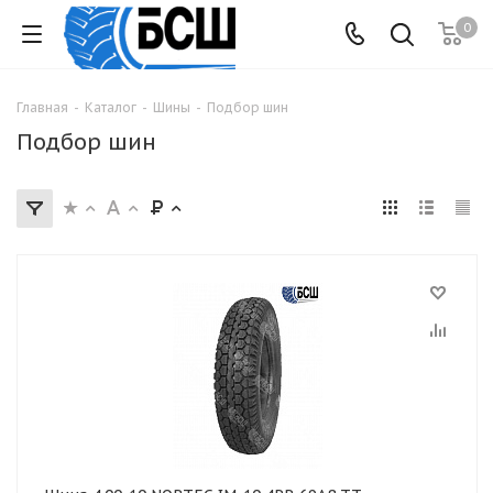
0
Главная
-
Каталог
-
Шины
-
Подбор шин
Подбор шин