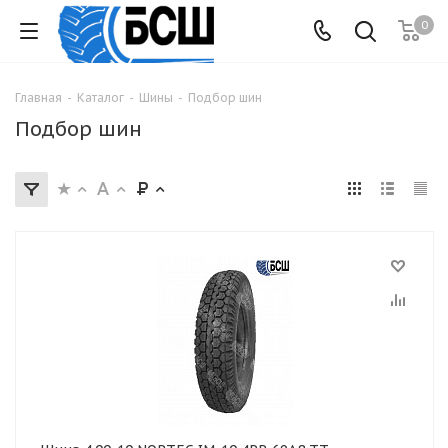
0
Главная
-
Каталог
-
Шины
-
Подбор шин
Подбор шин