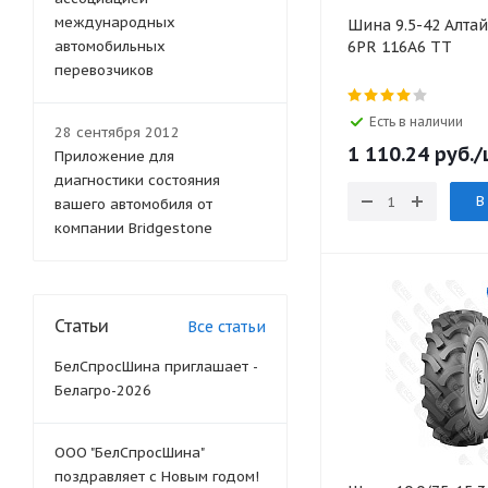
международных
Шина 9.5-42 Алта
автомобильных
6PR 116A6 TT
перевозчиков
Есть в наличии
28 сентября 2012
1 110.24
руб.
/
Приложение для
диагностики состояния
В
вашего автомобиля от
компании Bridgestone
Статьи
Все статьи
БелСпросШина приглашает -
Белагро-2026
ООО "БелСпросШина"
поздравляет с Новым годом!