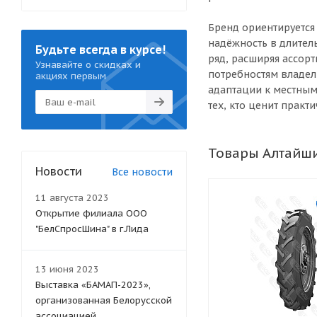
Бренд ориентируется
надёжность в длител
Будьте всегда в курсе!
ряд, расширяя ассор
Узнавайте о скидках и
потребностям владел
акциях первым
адаптации к местным
тех, кто ценит практ
Товары Алтайши
Новости
Все новости
11 августа 2023
Открытие филиала ООО
"БелСпросШина" в г.Лида
13 июня 2023
Выставка «БАМАП-2023»,
организованная Белорусской
ассоциацией