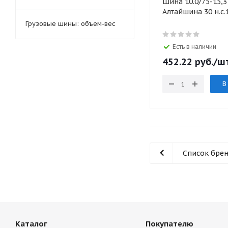
Шина 10.0/75-15,3
Алтайшина 30 н.с.
Грузовые шины: объем-вес
Есть в наличии
452.22
руб.
/ш
В
Список бре
Каталог
Покупателю