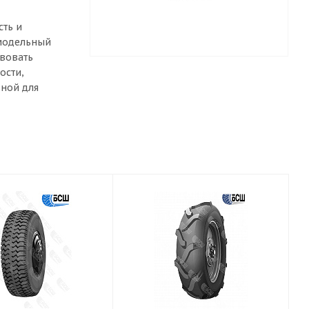
сть и
 модельный
твовать
ости,
ной для