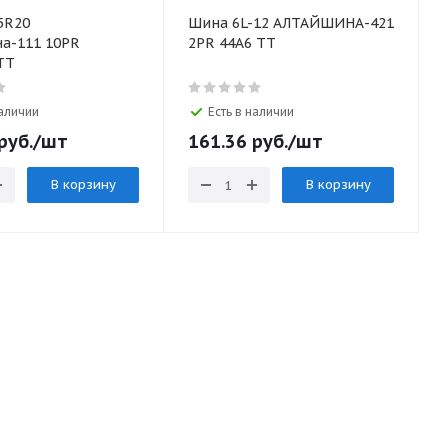
5R20
Шина 6L-12 АЛТАЙШИНА-421
а-111 10PR
2PR 44A6 TT
 TT
наличии
Есть в наличии
руб.
/шт
161.36
руб.
/шт
В корзину
В корзину