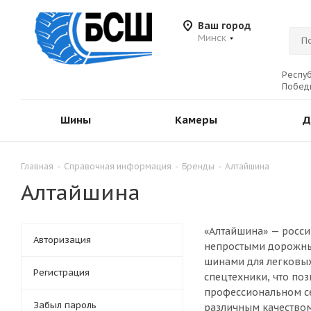
Ваш город
Минск
Респуб
Победы
Шины
Камеры
Д
Главная
-
Справочная информация
-
Бренды
-
Алтайшина
Алтайшина
«Алтайшина» — росси
Авторизация
непростыми дорожны
шинами для легковых
Регистрация
спецтехники, что поз
профессиональном се
Забыл пароль
различным качеством