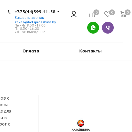
+375(44)599-11-58
0
0
0
Заказать звонок
zakaz@belsprosshina.by
Пн - Чт: 8.30 - 17.00
Пт: 8.30 - 16.00
Сб - Вс: выходные
Оплата
Контакты
ов с
лена
е для
 и в
рог с