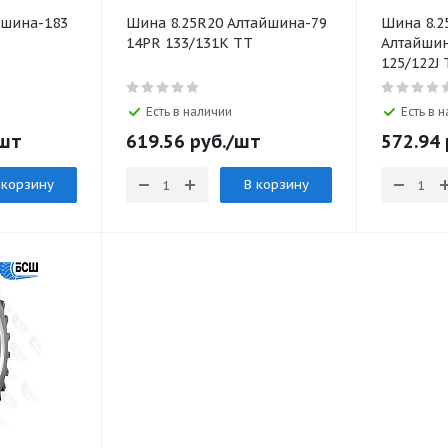
йшина-183
Шина 8.25R20 Алтайшина-79
Шина 8.2
14PR 133/131K TT
Алтайшин
125/122J
Есть в наличии
Есть в 
шт
619.56
руб.
/шт
572.94
 корзину
В корзину