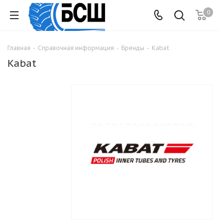
0
Главная
-
Справочная информация
-
Бренды
-
Kabat
Kabat