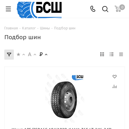
0
Главная
-
Каталог
-
Шины
-
Подбор шин
Подбор шин