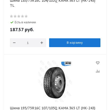
Шина 185/75R16C 104/102Q КАМА 365 LT (НК-24З)
TL
Есть в наличии
187.57
руб.
В корзину
Шина 195/75R16C 107/105Q КАМА 365 LT (НК-24З)