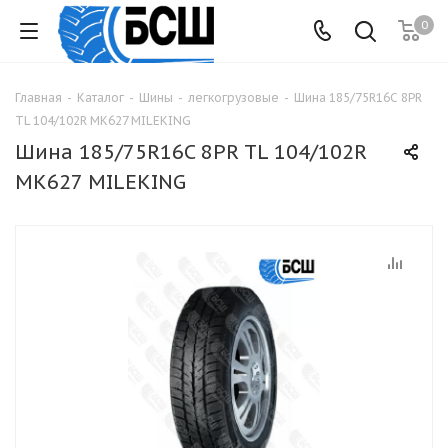
0
Главная
-
Каталог
-
Шины
-
легкогрузовые
-
Шина 185/75R16C 8PR
TL 104/102R МК627 MILEKING
Шина 185/75R16C 8PR TL 104/102R
МК627 MILEKING