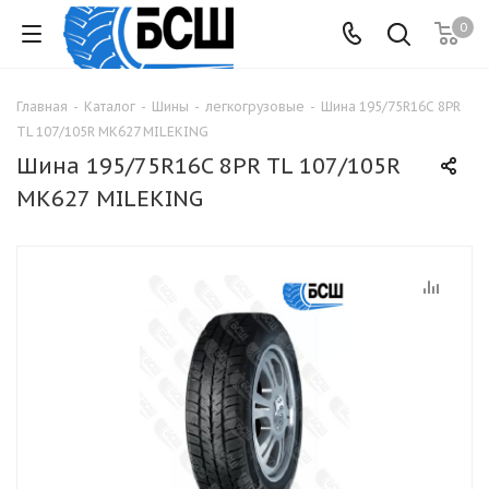
0
Главная
-
Каталог
-
Шины
-
легкогрузовые
-
Шина 195/75R16C 8PR
TL 107/105R МК627 MILEKING
Шина 195/75R16C 8PR TL 107/105R
МК627 MILEKING