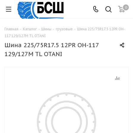
0
Главная
-
Каталог
-
Шины
-
грузовые
-
Шина 225/75R17.5 12PR OH-
117 129/127M TL OTANI
Шина 225/75R17.5 12PR OH-117
129/127M TL OTANI