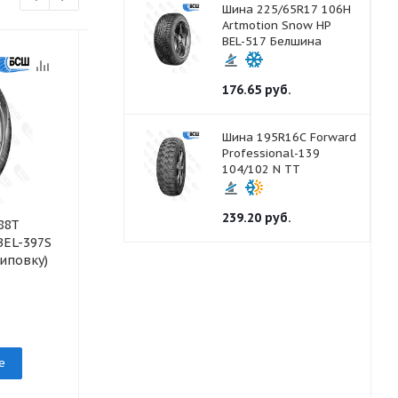
Шина 225/65R17 106H
Artmotion Snow HP
BEL-517 Белшина
176.65
руб.
Шина 195R16С Forward
Professional-139
104/102 N TT
239.20
руб.
88T
Шина 195/55R16
Шина 205/70
BEL-397S
91H Artmotion BEL-
97V Astarta 
иповку)
294_BELSHINA
Белшина
под заказ
под заказ
е
Подробнее
Подр