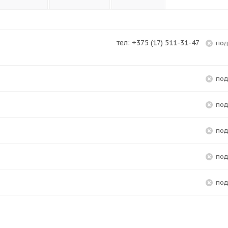
тел: +375 (17) 511-31-47
по
по
по
по
по
по