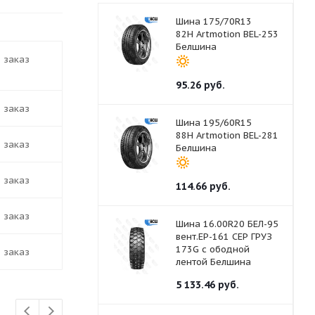
Шина 175/70R13
82H Artmotion BEL-253
Белшина
д заказ
95.26
руб.
д заказ
Шина 195/60R15
88H Artmotion BEL-281
д заказ
Белшина
д заказ
114.66
руб.
д заказ
Шина 16.00R20 БЕЛ-95
вент.ЕР-161 СЕР ГРУЗ
173G с ободной
д заказ
лентой Белшина
5 133.46
руб.