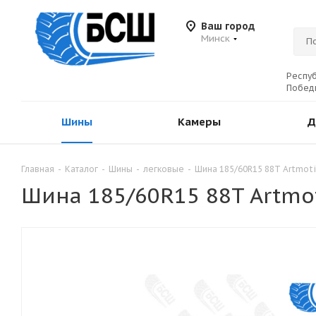
Ваш город
Минск
Респуб
Победы
Шины
Камеры
Д
Главная
-
Каталог
-
Шины
-
легковые
-
Шина 185/60R15 88T Artmot
Шина 185/60R15 88T Artmo