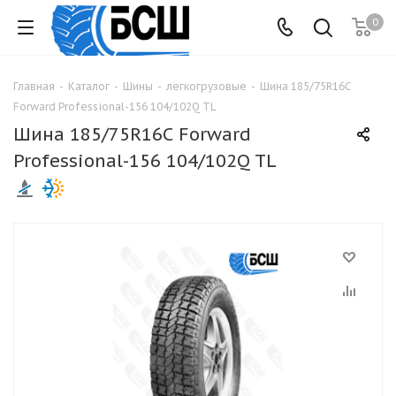
0
Главная
-
Каталог
-
Шины
-
легкогрузовые
-
Шина 185/75R16С
Forward Professional-156 104/102Q TL
Шина 185/75R16С Forward
Professional-156 104/102Q TL