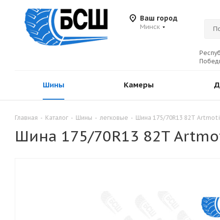
Ваш город
Минск
Респуб
Победы
Шины
Камеры
Д
Главная
-
Каталог
-
Шины
-
легковые
-
Шина 175/70R13 82T Artmot
Шина 175/70R13 82T Artmo