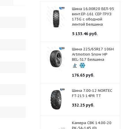
Шина 16.00R20 БЕЛ-95
вент.ЕР-161 СЕР ГРУЗ
173G с ободной
лентой Белшина
5 133.46
руб.
Шина 225/65R17 106H
Artmotion Snow HP
BEL-517 Белшина
176.65
руб.
Шина 7.00-12 NORTEC
FT-215 14PR ТТ
332.25
руб.
Камера СВК 14.00-20
РК-5А-145 (0)