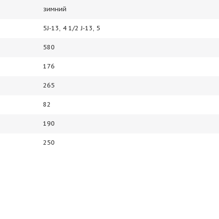
зимний
5J-13, 4 1/2 J-13, 5
580
176
265
82
190
250