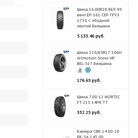
Шина 16.00R20 БЕЛ-95
вент.ЕР-161 СЕР ГРУЗ
173G с ободной
лентой Белшина
5 133.46
руб.
Шина 225/65R17 106H
Artmotion Snow HP
BEL-517 Белшина
176.65
руб.
Шина 7.00-12 NORTEC
FT-215 14PR ТТ
332.25
руб.
Камера СВК 14.00-20
РК-5А-145 (0)