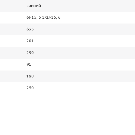
зимний
6J-15, 5 1/2J-15, 6
635
201
290
91
190
250