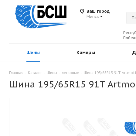
Ваш город
Минск
Респуб
Победы
Шины
Камеры
Д
Главная
-
Каталог
-
Шины
-
легковые
-
Шина 195/65R15 91T Artmot
Шина 195/65R15 91T Artmo