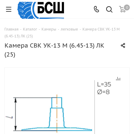
0
Главная
-
Каталог
-
Камеры
-
легковые
-
Камера СВК УК-13 М
(6.45-13) ЛК (25)
Камера СВК УК-13 М (6.45-13) ЛК
(25)