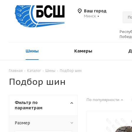
Ваш город
Минск
Респуб
Победы
Шины
Камеры
Д
Главная
-
Каталог
-
Шины
-
Подбор шин
Подбор шин
По популярности
Фильтр по
параметрам
Размер