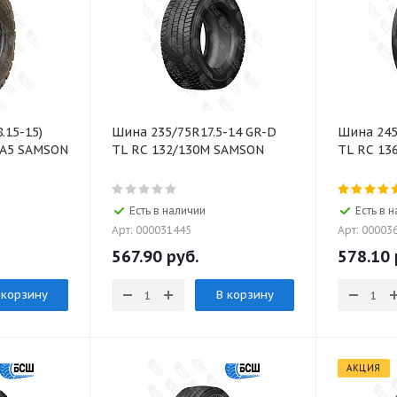
.15-15)
Шина 235/75R17.5-14 GR-D
Шина 245
6A5 SAMSON
TL RC 132/130M SAMSON
TL RC 13
Есть в наличии
Есть в 
Арт: 000031445
Арт: 00003
567.90
руб.
578.10
 корзину
В корзину
АКЦИЯ