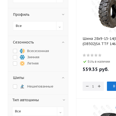
Профиль
Все
Шина 28х9-15-14(8
Сезонность
(OB502)SA TТF 14
Всесезонная
Зимняя
Есть в наличии
Летняя
559.35
руб.
Шипы
В
Нешипованные
Тип автошины
Все