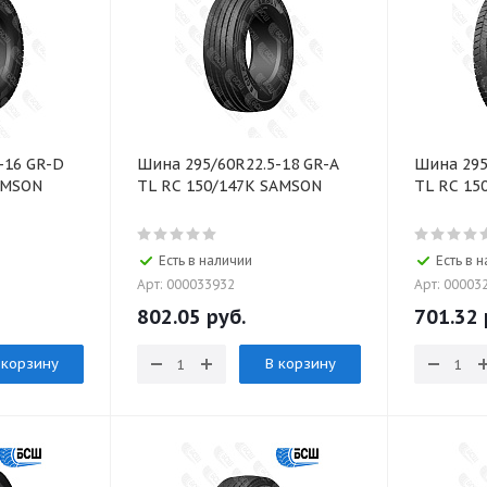
-16 GR-D
Шина 295/60R22.5-18 GR-A
Шина 295
AMSON
TL RC 150/147K SAMSON
TL RC 15
Есть в наличии
Есть в 
Арт: 000033932
Арт: 00003
802.05
руб.
701.32
 корзину
В корзину