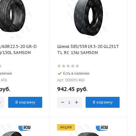
/60R22.5-20 GR-D
Шина 385/55R19.5-20 GL251T
4/150L SAMSON
TL RC 156J SAMSON
наличии
Есть в наличии
1456
Арт: 000031460
руб.
942.45
руб.
В корзину
В корзину
АКЦИЯ