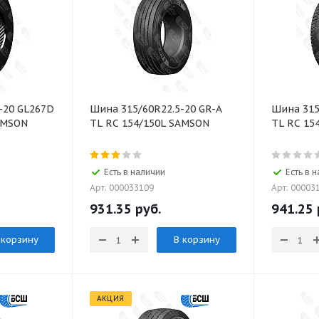
-20 GL267D
Шина 315/60R22.5-20 GR-A
Шина 315
AMSON
TL RC 154/150L SAMSON
TL RC 15
Есть в наличии
Есть в 
Арт: 000033109
Арт: 00003
931.35
руб.
941.25
 корзину
В корзину
АКЦИЯ