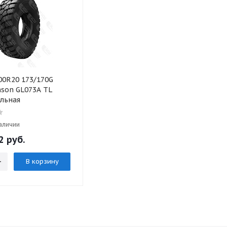
00R20 173/170G
son GL073A TL
льная
наличии
2 руб.
В корзину