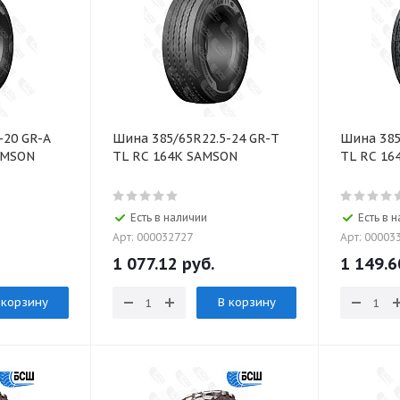
-20 GR-A
Шина 385/65R22.5-24 GR-T
Шина 385
AMSON
TL RC 164K SAMSON
TL RC 16
Есть в наличии
Есть в 
Арт: 000032727
Арт: 00003
1 077.12 руб.
1 149.6
 корзину
В корзину