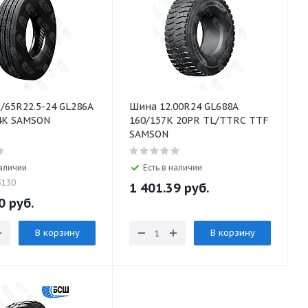
/65R22.5-24 GL286A
Шина 12.00R24 GL688A
4K SAMSON
160/157K 20PR TL/TTRC ТTF
SAMSON
наличии
Есть в наличии
3130
1 401.39 руб.
0 руб.
В корзину
В корзину