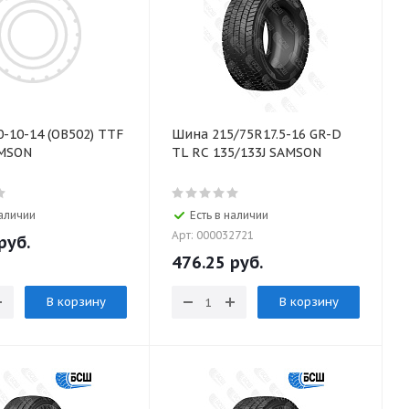
0-10-14 (OB502) TTF
Шина 215/75R17.5-16 GR-D
AMSON
TL RC 135/133J SAMSON
наличии
Есть в наличии
Арт: 000032721
руб.
476.25
руб.
В корзину
В корзину