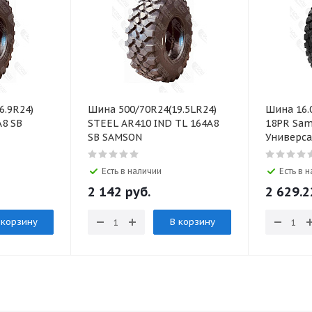
6.9R24)
Шина 500/70R24(19.5LR24)
Шина 16.
A8 SB
STEEL AR410 IND TL 164A8
18PR Sam
SB SAMSON
Универса
Есть в наличии
Есть в 
2 142 руб.
2 629.2
 корзину
В корзину