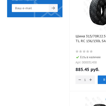
Шина 315/70R22.5
TL RC 156/150L S
Есть в наличии
Арт: 000031458
885.45
руб.
В