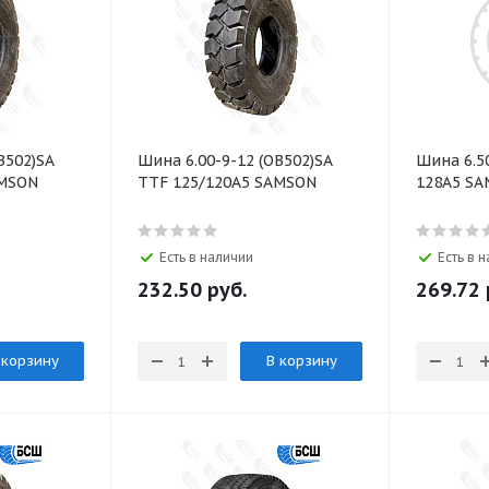
В502)SA
Шина 6.00-9-12 (ОВ502)SA
Шина 6.5
AMSON
TTF 125/120A5 SAMSON
128A5 S
Есть в наличии
Есть в 
232.50
руб.
269.72
 корзину
В корзину