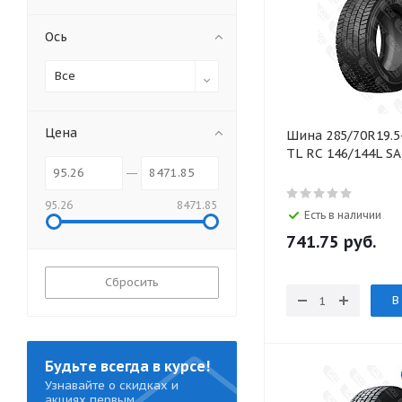
Ось
Все
Цена
Шина 285/70R19.5
TL RC 146/144L S
95.26
8471.85
Есть в наличии
741.75
руб.
Сбросить
В
Будьте всегда в курсе!
Узнавайте о скидках и
акциях первым