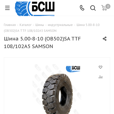
0
Главная
-
Каталог
-
Шины
-
индустриальные
-
Шина 5.00-8-10
(ОВ502)SA TTF 108/102A5 SAMSON
Шина 5.00-8-10 (ОВ502)SA TTF
108/102A5 SAMSON