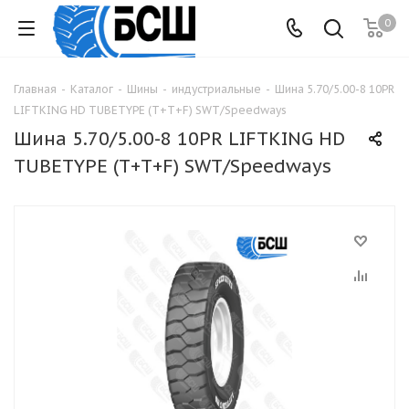
0
Главная
-
Каталог
-
Шины
-
индустриальные
-
Шина 5.70/5.00-8 10PR
LIFTKING HD TUBETYPE (Т+Т+F) SWT/Speedways
Шина 5.70/5.00-8 10PR LIFTKING HD
TUBETYPE (Т+Т+F) SWT/Speedways