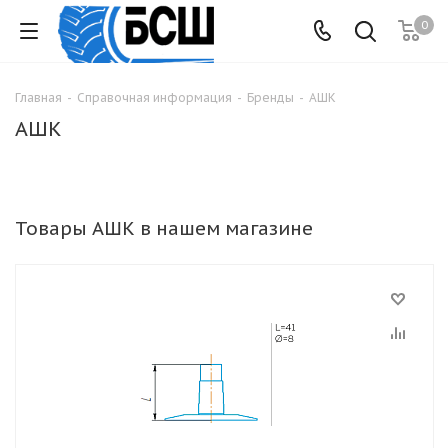
0
Главная
-
Справочная информация
-
Бренды
-
АШК
АШК
Товары АШК в нашем магазине