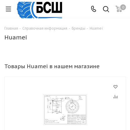
0
Главная
-
Справочная информация
-
Бренды
-
Huamei
Huamei
Товары Huamei в нашем магазине