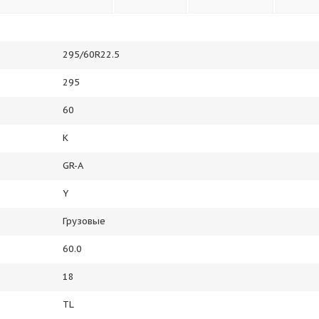
295/60R22.5
295
60
K
GR-A
Y
Грузовые
60.0
18
TL