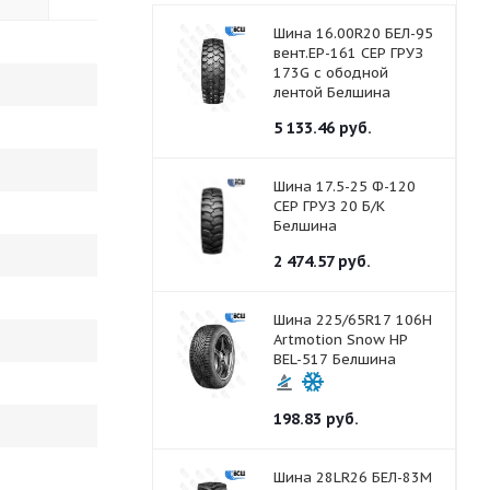
Шина 16.00R20 БЕЛ-95
вент.ЕР-161 СЕР ГРУЗ
173G с ободной
лентой Белшина
5 133.46
руб.
Шина 17.5-25 Ф-120
СЕР ГРУЗ 20 Б/К
Белшина
2 474.57
руб.
Шина 225/65R17 106H
Artmotion Snow HP
BEL-517 Белшина
198.83
руб.
Шина 28LR26 БЕЛ-83М