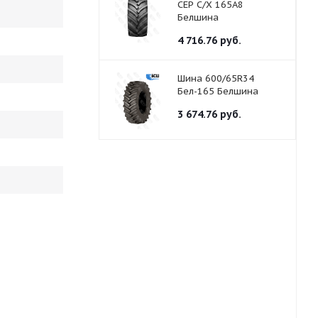
СЕР С/Х 165A8
Белшина
4 716.76
руб.
Шина 600/65R34
Бел-165 Белшина
3 674.76
руб.