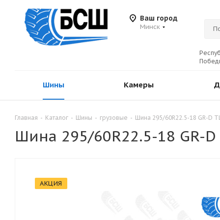
Ваш город
Минск
Респуб
Победы
Шины
Камеры
Д
Главная
-
Каталог
-
Шины
-
грузовые
-
Шина 295/60R22.5-18 GR-D T
Шина 295/60R22.5-18 GR-D
АКЦИЯ