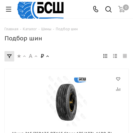
0
Главная
-
Каталог
-
Шины
-
Подбор шин
Подбор шин