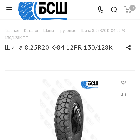
0
Главная
-
Каталог
-
Шины
-
грузовые
-
Шина 8.25R20 K-84 12PR
130/128К TT
Шина 8.25R20 K-84 12PR 130/128К
TT