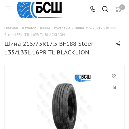
0
Главная
-
Каталог
-
Шины
-
грузовые
-
Шина 215/75R17.5 BF188
Steer 135/133L 16PR TL BLACKLION
Шина 215/75R17.5 BF188 Steer
135/133L 16PR TL BLACKLION