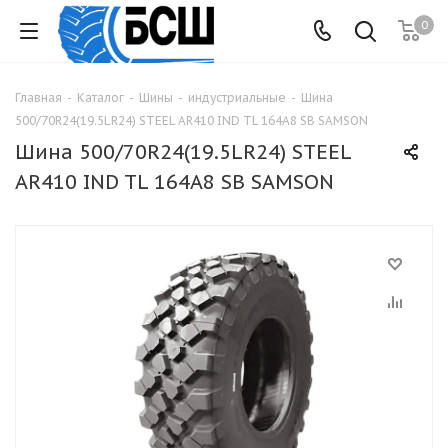
0
Главная
-
Каталог
-
Шины
-
индустриальные
-
Шина
500/70R24(19.5LR24) STEEL AR410 IND TL 164A8 SB SAMSON
Шина 500/70R24(19.5LR24) STEEL
AR410 IND TL 164A8 SB SAMSON