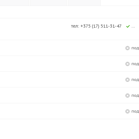
тел: +375 (17) 511-31-47
Ес
по
по
по
по
по