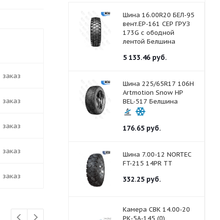
Шина 16.00R20 БЕЛ-95
вент.ЕР-161 СЕР ГРУЗ
173G с ободной
ть в наличии
лентой Белшина
5 133.46
руб.
д заказ
Шина 225/65R17 106H
Artmotion Snow HP
д заказ
BEL-517 Белшина
д заказ
176.65
руб.
д заказ
Шина 7.00-12 NORTEC
FT-215 14PR ТТ
д заказ
332.25
руб.
Камера СВК 14.00-20
РК-5А-145 (0)