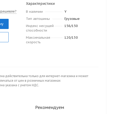
Характеристики
 дешевле?
В наличии
Y
Тип автошины
Грузовые
ну
Индекс несущей
156/150
способности
Максимальная
120/130
скорость
ена действительна только для интернет-магазина и может
личаться от цен в розничных магазинах
на указана с учетом НДС.
Рекомендуем