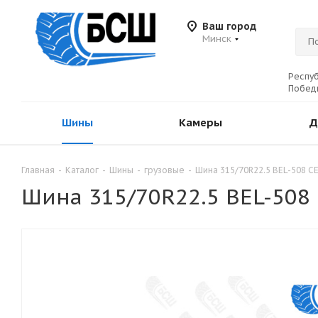
Ваш город
Минск
Респуб
Победы
Шины
Камеры
Д
Главная
-
Каталог
-
Шины
-
грузовые
-
Шина 315/70R22.5 BEL-508 С
Шина 315/70R22.5 BEL-508