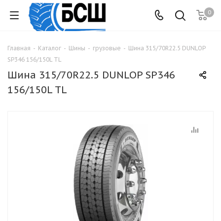
0
Главная
-
Каталог
-
Шины
-
грузовые
-
Шина 315/70R22.5 DUNLOP
SP346 156/150L TL
Шина 315/70R22.5 DUNLOP SP346
156/150L TL