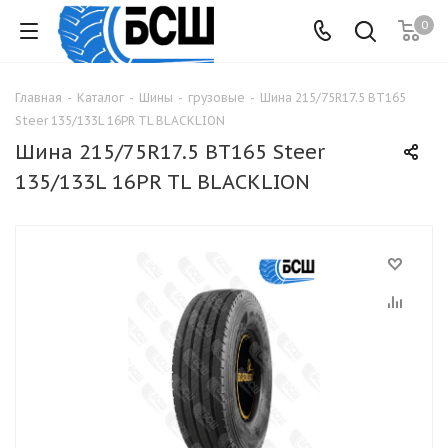
0
Главная
-
Каталог
-
Шины
-
грузовые
-
Шина 215/75R17.5 BТ165
Steer 135/133L 16PR TL BLACKLION
Шина 215/75R17.5 BТ165 Steer
135/133L 16PR TL BLACKLION