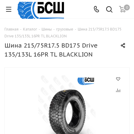
0
Главная
-
Каталог
-
Шины
-
грузовые
-
Шина 215/75R17.5 BD175
Drive 135/133L 16PR TL BLACKLION
Шина 215/75R17.5 BD175 Drive
135/133L 16PR TL BLACKLION