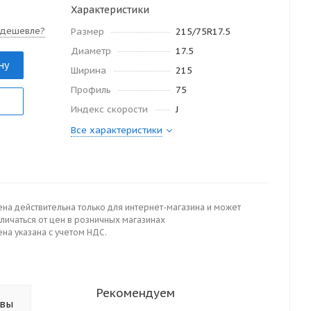
Характеристики
 дешевле?
Размер
215/75R17.5
Диаметр
17.5
ну
Ширина
215
Профиль
75
Индекс скорости
J
Все характеристики
ена действительна только для интернет-магазина и может
личаться от цен в розничных магазинах
на указана с учетом НДС.
Рекомендуем
ывы