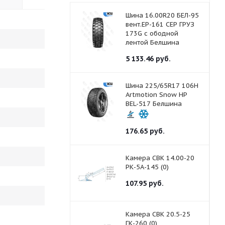
Шина 16.00R20 БЕЛ-95
вент.ЕР-161 СЕР ГРУЗ
173G с ободной
лентой Белшина
5 133.46
руб.
Шина 225/65R17 106H
Artmotion Snow HP
BEL-517 Белшина
176.65
руб.
Камера СВК 14.00-20
РК-5А-145 (0)
107.95
руб.
Камера СВК 20.5-25
ГК-260 (0)