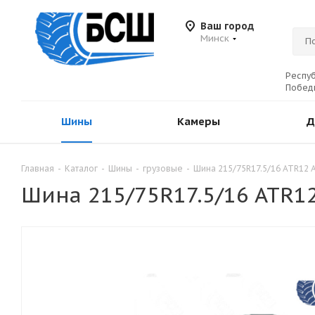
Ваш город
Минск
Респуб
Победы
Шины
Камеры
Д
Главная
-
Каталог
-
Шины
-
грузовые
-
Шина 215/75R17.5/16 ATR12
Шина 215/75R17.5/16 ATR1