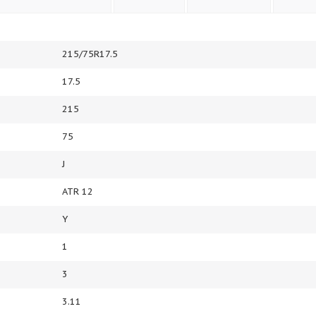
215/75R17.5
17.5
215
75
J
ATR 12
Y
1
3
3.11