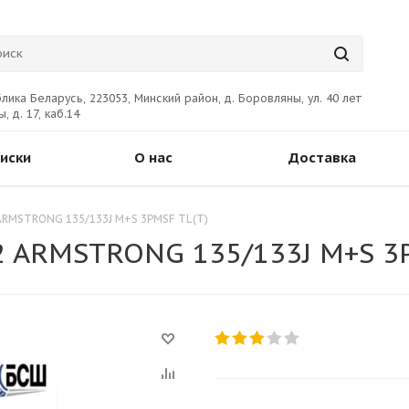
лика Беларусь, 223053, Минский район, д. Боровляны, ул. 40 лет
, д. 17, каб.14
иски
О нас
Доставка
 ARMSTRONG 135/133J M+S 3PMSF TL(T)
2 ARMSTRONG 135/133J M+S 3P