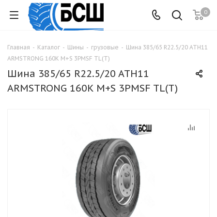
0
Главная
-
Каталог
-
Шины
-
грузовые
-
Шина 385/65 R22.5/20 ATH11
ARMSTRONG 160K M+S 3PMSF TL(T)
Шина 385/65 R22.5/20 ATH11
ARMSTRONG 160K M+S 3PMSF TL(T)