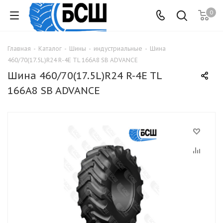
0
Главная
-
Каталог
-
Шины
-
индустриальные
-
Шина
460/70(17.5L)R24 R-4E TL 166A8 SB ADVANCE
Шина 460/70(17.5L)R24 R-4E TL
166A8 SB ADVANCE