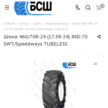
0
Главная
-
Каталог
-
Шины
-
индустриальные
-
Шина 460/70R-24
(17.5R-24) IND-70 SWT/Speedways TUBELESS
Шина 460/70R-24 (17.5R-24) IND-70
SWT/Speedways TUBELESS