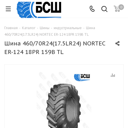
0
Главная
-
Каталог
-
Шины
-
индустриальные
-
Шина
460/70R24(17.5LR24) NORTEC ER-124 18PR 159B TL
Шина 460/70R24(17.5LR24) NORTEC
ER-124 18PR 159B TL