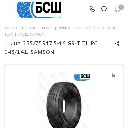
0
Главная
-
Каталог
-
Шины
-
грузовые
-
Шина 235/75R17.5-16 GR-Т
TL RC 143/141J SAMSON
Шина 235/75R17.5-16 GR-Т TL RC
143/141J SAMSON