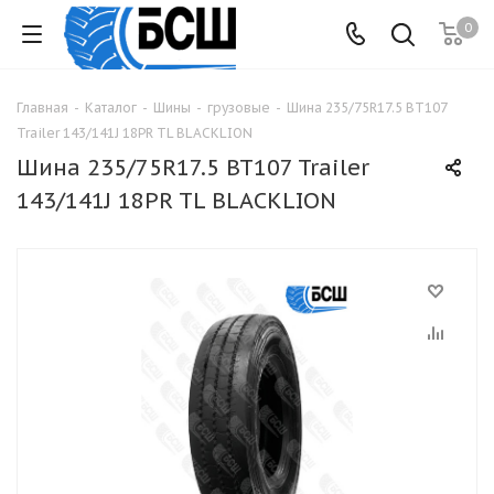
0
Главная
-
Каталог
-
Шины
-
грузовые
-
Шина 235/75R17.5 BT107
Trailer 143/141J 18PR TL BLACKLION
Шина 235/75R17.5 BT107 Trailer
143/141J 18PR TL BLACKLION