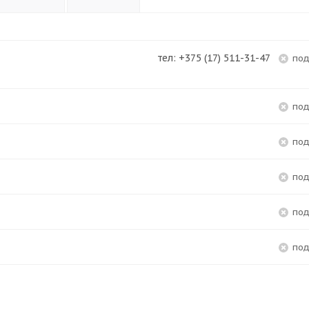
тел: +375 (17) 511-31-47
по
по
по
по
по
по