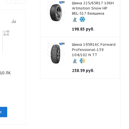
Шина 225/65R17 106H
Artmotion Snow HP
BEL-517 Белшина
198.83
руб.
Шина 195R16С Forward
Professional-139
104/102 N TT
238.59
руб.
10 ЛК
Ободная лента 6.70-20 сер
Ободная лента
груз Белшина
20 (E-20) 18
под заказ
под заказ
е
Подробнее
Подр