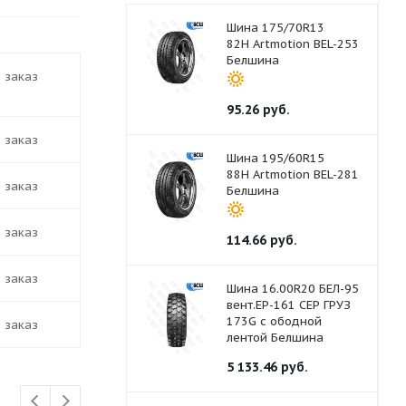
Шина 175/70R13
82H Artmotion BEL-253
Белшина
д заказ
95.26
руб.
д заказ
Шина 195/60R15
88H Artmotion BEL-281
д заказ
Белшина
д заказ
114.66
руб.
д заказ
Шина 16.00R20 БЕЛ-95
вент.ЕР-161 СЕР ГРУЗ
173G с ободной
д заказ
лентой Белшина
5 133.46
руб.