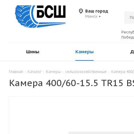
Ваш город
Минск
Респуб
Победы
Шины
Камеры
Д
Главная
-
Каталог
-
Камеры
-
сельскохозяйственные
-
Камера 400/
Камера 400/60-15.5 TR15 