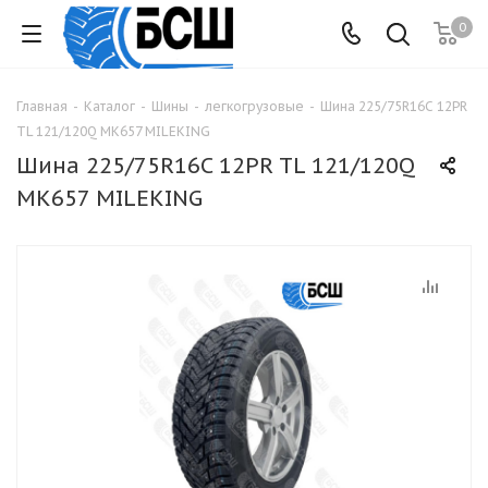
0
Главная
-
Каталог
-
Шины
-
легкогрузовые
-
Шина 225/75R16C 12PR
TL 121/120Q MK657 MILEKING
Шина 225/75R16C 12PR TL 121/120Q
MK657 MILEKING