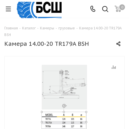
0
Главная
-
Каталог
-
Камеры
-
грузовые
-
Камера 14.00-20 TR179A
BSH
Камера 14.00-20 TR179A BSH