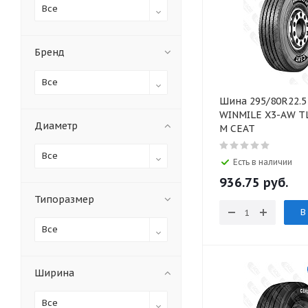
Все
Бренд
Все
Шина 295/80R22.5
WINMILE X3-AW ТL
Диаметр
M CEAT
Все
Есть в наличии
936.75
руб.
Типоразмер
В
Все
Ширина
Все