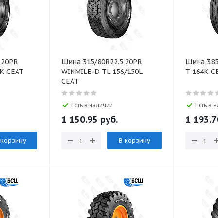
 20PR
Шина 315/80R22.5 20PR
Шина 385
0K CEAT
WINMILE-D TL 156/150L
T 164K C
CEAT
Есть в наличии
Есть в 
1 150.95 руб.
1 193.7
 корзину
В корзину