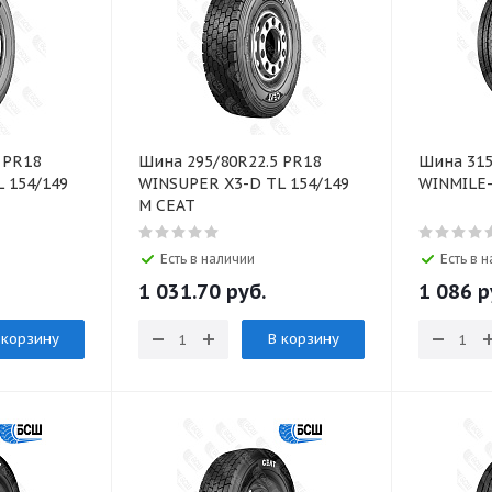
 PR18
Шина 295/80R22.5 PR18
Шина 315
 154/149
WINSUPER X3-D TL 154/149
M CEAT
Есть в наличии
Есть в 
1 031.70 руб.
1 086 р
 корзину
В корзину