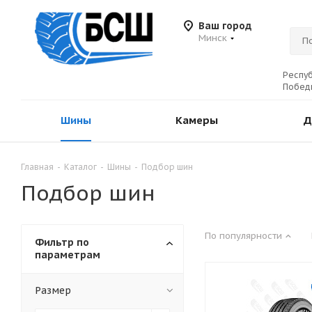
Ваш город
Минск
Респуб
Победы
Шины
Камеры
Д
Главная
-
Каталог
-
Шины
-
Подбор шин
Подбор шин
По популярности
Фильтр по
параметрам
Размер