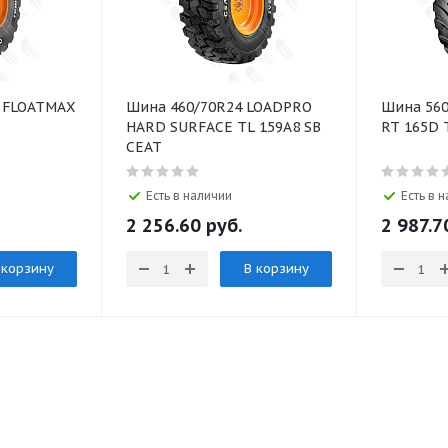
5 FLOATMAX
Шина 460/70R24 LOADPRO
Шина 560
HARD SURFACE TL 159A8 SB
RT 165D 
CEAT
Есть в наличии
Есть в 
2 256.60 руб.
2 987.7
 корзину
В корзину