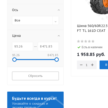
Ось
Все
Шина 560/60R22.
FT TL 161D CEAT
Цена
Есть в наличии
1 958.85 руб.
95.26
8471.85
В
Сбросить
Будьте всегда в курсе!
Узнавайте о скидках и
акциях первым