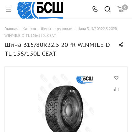
0
Главная
-
Каталог
-
Шины
-
грузовые
-
Шина 315/80R22.5 20PR
WINMILE-D TL 156/150L CEAT
Шина 315/80R22.5 20PR WINMILE-D
TL 156/150L CEAT