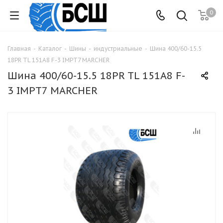
0
Главная
-
Каталог
-
Шины
-
индустриальные
-
Шина 400/60-15.5
18PR TL 151А8 F-3 IMPT7 MARCHER
Шина 400/60-15.5 18PR TL 151А8 F-
3 IMPT7 MARCHER