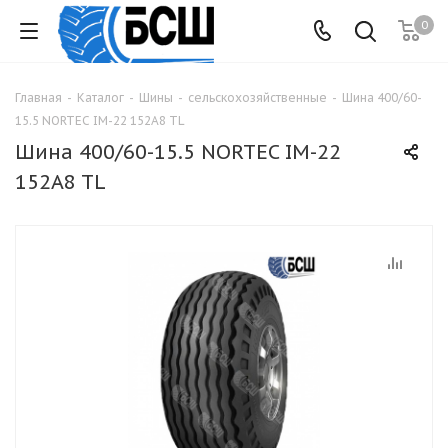
0
Главная
-
Каталог
-
Шины
-
сельскохозяйственные
-
Шина 400/60-
15.5 NORTEC IM-22 152A8 TL
Шина 400/60-15.5 NORTEC IM-22
152A8 TL