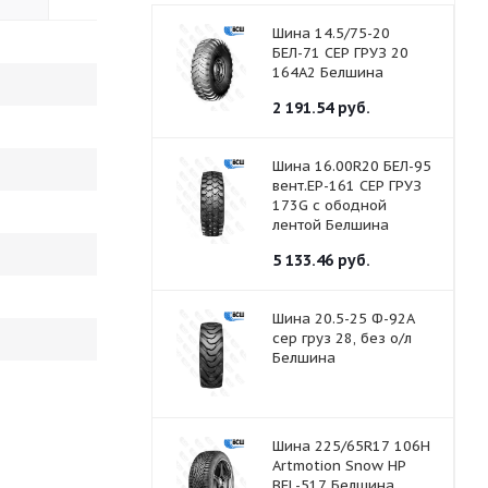
Шина 14.5/75-20
БЕЛ-71 СЕР ГРУЗ 20
164А2 Белшина
2 191.54
руб.
Шина 16.00R20 БЕЛ-95
вент.ЕР-161 СЕР ГРУЗ
173G с ободной
лентой Белшина
5 133.46
руб.
Шина 20.5-25 Ф-92А
сер груз 28, без о/л
Белшина
Шина 225/65R17 106H
Artmotion Snow HP
BEL-517 Белшина