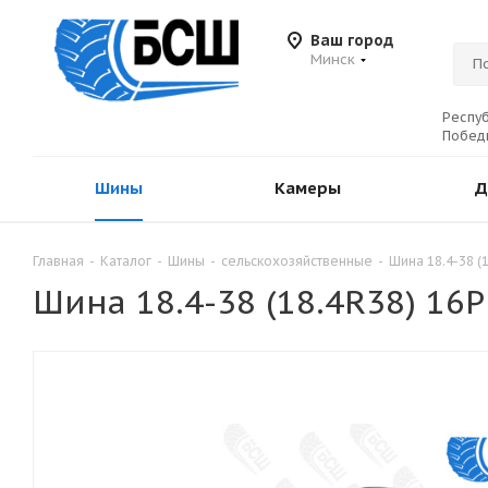
Ваш город
Минск
Респуб
Победы
Шины
Камеры
Д
Главная
-
Каталог
-
Шины
-
сельскохозяйственные
-
Шина 18.4-38 
Шина 18.4-38 (18.4R38) 1