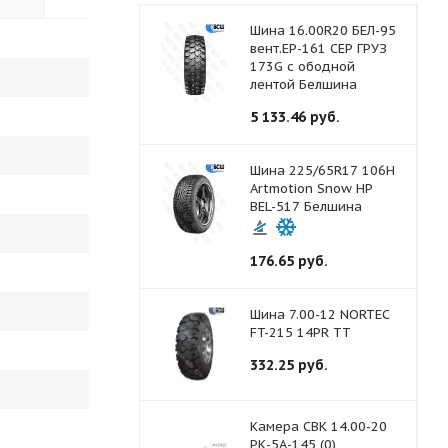
Шина 16.00R20 БЕЛ-95
вент.ЕР-161 СЕР ГРУЗ
173G с ободной
лентой Белшина
5 133.46
руб.
Шина 225/65R17 106H
Artmotion Snow HP
BEL-517 Белшина
176.65
руб.
Шина 7.00-12 NORTEC
FT-215 14PR ТТ
332.25
руб.
Камера СВК 14.00-20
РК-5А-145 (0)