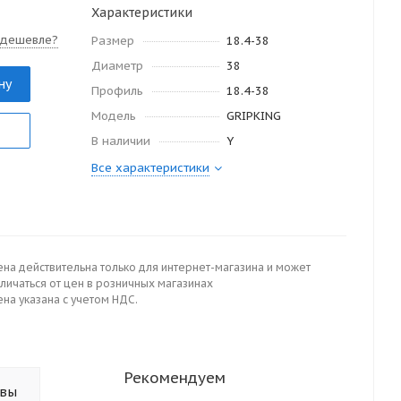
Характеристики
 дешевле?
Размер
18.4-38
Диаметр
38
ну
Профиль
18.4-38
Модель
GRIPKING
В наличии
Y
Все характеристики
ена действительна только для интернет-магазина и может
личаться от цен в розничных магазинах
на указана с учетом НДС.
Рекомендуем
ывы