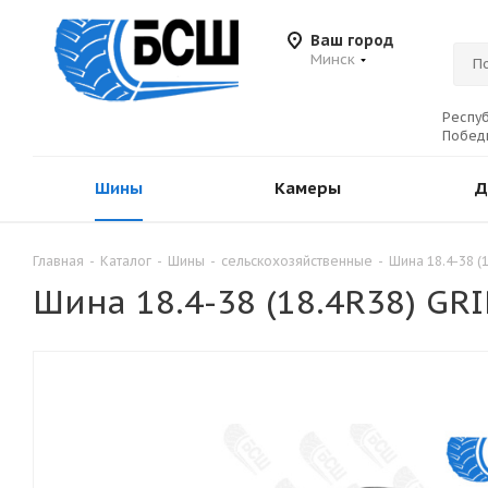
Ваш город
Минск
Респуб
Победы
Шины
Камеры
Д
Главная
-
Каталог
-
Шины
-
сельскохозяйственные
-
Шина 18.4-38 
Шина 18.4-38 (18.4R38) G