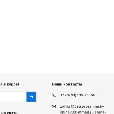
а в курсе!
Наши контакты
+375(44)599-11-58
zakaz@belsprosshina.by
shina-100@mail.ru
shina-
 на связи