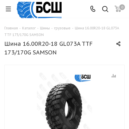
0
Главная
-
Каталог
-
Шины
-
грузовые
-
Шина 16.00R20-18 GL073A
TTF 173/170G SAMSON
Шина 16.00R20-18 GL073A TTF
173/170G SAMSON