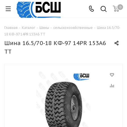
0
Главная
-
Каталог
-
Шины
-
сельскохозяйственные
-
Шина 16.5/70-
18 КФ-97 14PR 153A6 TT
Шина 16.5/70-18 КФ-97 14PR 153A6
TT